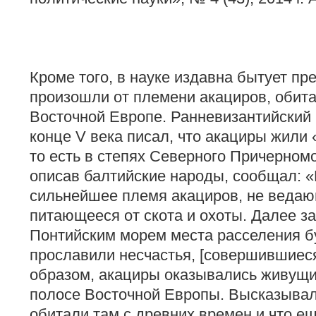
Кроме того, в науке издавна бытует пр
произошли от племени акациров, обитав
Восточной Европе. Ранневизантийский 
конце V века писал, что акациры жили
то есть в степях Северного Причерном
описав балтийские народы, сообщал: «
сильнейшее племя акациров, не ведаю
питающееся от скота и охоты. Далее за
Понтийским морем места расселения б
прославили несчастья, [совершившиеся
образом, акациры оказывались живущи
полосе Восточной Европы. Высказывал
обитали там с древних времен и что ещ