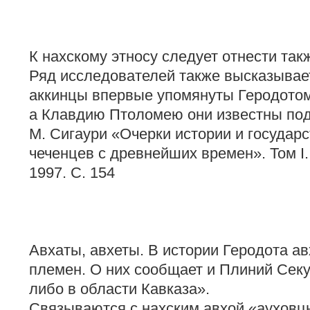
К нахскому этносу следует отнести такж
Ряд исследователей также высказывае
аккинцы впервые упомянуты Геродотом
а Клавдию Птоломею они известны под 
М. Сигаури «Очерки истории и государс
чеченцев с древнейших времен». Том I.
1997. С. 154
Авхаты, авхеты. В истории Геродота а
племен. О них сообщает и Плиний Секу
либо в области Кавказа».
Связываются с нахским авхой «ауховцы