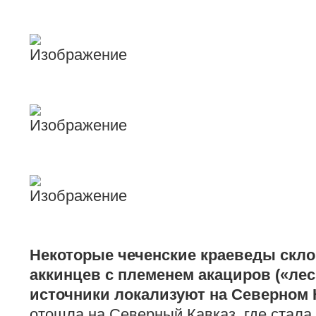
Некоторые чеченские краеведы скл
аккинцев с племенем акациров («лес
источники локализуют на Северном 
отошла на Северный Кавказ, где стала