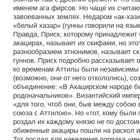
именем ага фирсов. Но чаще их считаю
завоеванных землях. Недаром «ак-хази
«белый хазар» (гунны говорили на язык
Правда, Приск, которому принадлежит
акацирах, называет их скифами, но это
разнообразием этнонимов, называет с
гуннов. Приск подробно рассказывает о
ко временам Аттилы были независимы 
(возможно, они от него откололись), с
объединение: «В Акацирском народе б
родоначальников». Византийский импе
«для того, чтоб они, быв между собою 
союза с Аттилою». Но «тот, кому были 
роздал их каждому князю не по достоин
обиженные акациры пошли на раскол и 
Тот послал для наведения порядка «мн