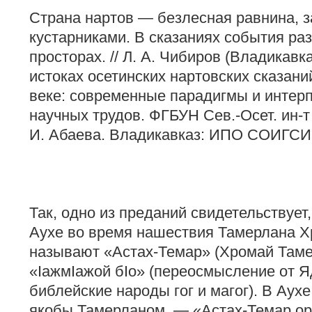
Страна нартов — безлесная равнина, 
кустарниками. В сказаниях события ра
просторах. // Л. А. Чибиров (Владикав
истоках осетинских нартовских сказани
веке: современные парадигмы и интер
научных трудов. ФГБУН Сев.-Осет. ин-т г
И. Абаева. Владикавказ: ИПО СОИГСИ, 
Так, одно из преданий свидетельствует
Аухе во время нашествия Тамерлана Хр
называют «Астах-Темар» (Хромай Тамер
«IажмIажой бIо» (переосмысление от 
библейские народы гог и магог). В Аух
якобы Тамерланом, — «Астах-Темар ор»