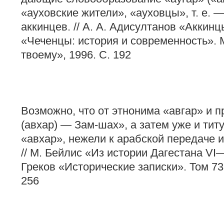
«ауховские жители», «ауховцы», т. е. 
аккинцев. // А. А. Адисултанов «Аккинц
«Чеченцы: история и современность». 
твоему», 1996. С. 192
Возможно, что от этнонима «авгар» и 
(авхар) — Зам-шах», а затем уже и титу
«авхар», нежели к арабской передаче 
// М. Бейлис «Из истории Дагестана VI—X
Греков «Исторические записки». Том 73.
256