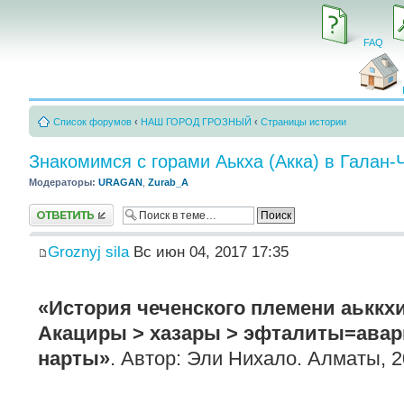
FAQ
Список форумов
‹
НАШ ГОРОД ГРОЗНЫЙ
‹
Страницы истории
Знакомимся с горами Аькха (Акка) в Галан-
Модераторы:
URAGAN
,
Zurab_A
Ответить
Groznyj sila
Вс июн 04, 2017 17:35
«История чеченского племени аьккх
Акациры > хазары > эфталиты=авар
нарты»
. Автор: Эли Нихало. Алматы, 