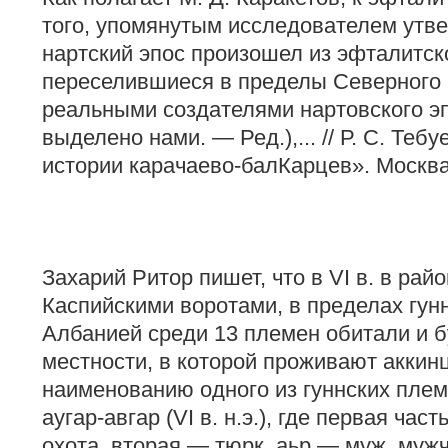
того, упомянутым исследователем утве
нартский эпос произошел из эфталитск
переселившиеся в пределы Северного 
реальными создателями нартовского эп
выделено нами. — Ред.),... // Р. С. Тебу
истории карачаево-балКарцев». Москв
Захарий Ритор пишет, что в VI в. в рай
Каспийскими воротами, в пределах гунн
Албанией среди 13 племен обитали и б
местности, в которой проживают аккин
наименованию одного из гуннских плем
аугар-авгар (VI в. н.э.), где первая час
охота, вторая — тюрк, аьр — муж, мужч