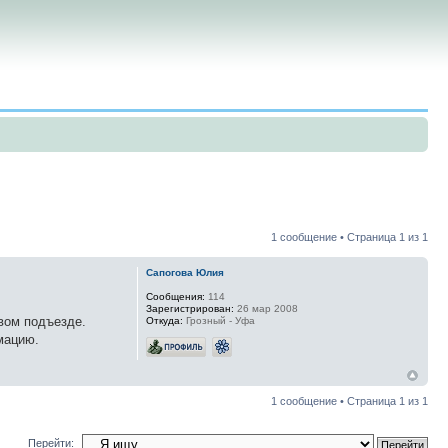
1 сообщение • Страница
1
из
1
Сапогова Юлия
Сообщения:
114
Зарегистрирован:
26 мар 2008
вом подъезде.
Откуда:
Грозный - Уфа
мацию.
1 сообщение • Страница
1
из
1
Перейти: