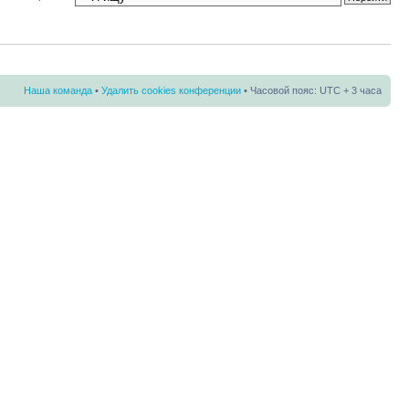
Наша команда
•
Удалить cookies конференции
• Часовой пояс: UTC + 3 часа