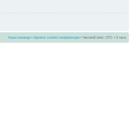
Наша команда
•
Удалить cookies конференции
• Часовой пояс: UTC + 3 часа