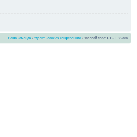
Наша команда
•
Удалить cookies конференции
• Часовой пояс: UTC + 3 часа