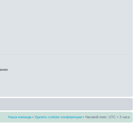
анию
Наша команда
•
Удалить cookies конференции
• Часовой пояс: UTC + 3 часа