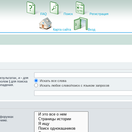
FAQ
Поиск
Регистрация
Карта сайта
Вход
езультатах, и
-
для
Искать все слова
мволом
|
для поиска
впадения.
Искать любое слово/поиск с языком запросов
одфорумах
ниже.