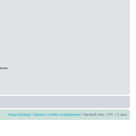
анию
Наша команда
•
Удалить cookies конференции
• Часовой пояс: UTC + 3 часа