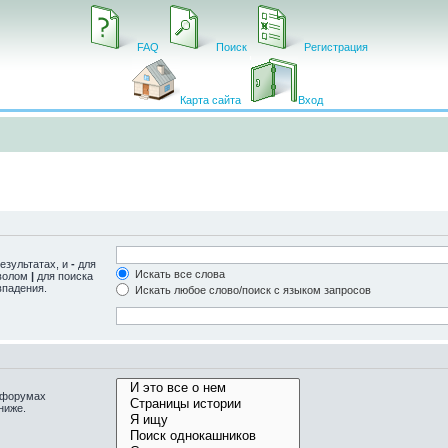
FAQ
Поиск
Регистрация
Карта сайта
Вход
езультатах, и
-
для
Искать все слова
мволом
|
для поиска
впадения.
Искать любое слово/поиск с языком запросов
одфорумах
ниже.