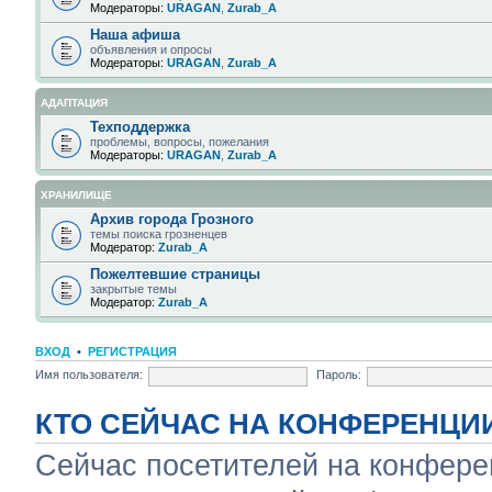
Модераторы:
URAGAN
,
Zurab_A
Наша афиша
объявления и опросы
Модераторы:
URAGAN
,
Zurab_A
АДАПТАЦИЯ
Техподдержка
проблемы, вопросы, пожелания
Модераторы:
URAGAN
,
Zurab_A
ХРАНИЛИЩЕ
Архив города Грозного
темы поиска грозненцев
Модератор:
Zurab_A
Пожелтевшие страницы
закрытые темы
Модератор:
Zurab_A
ВХОД
•
РЕГИСТРАЦИЯ
Имя пользователя:
Пароль:
КТО СЕЙЧАС НА КОНФЕРЕНЦИ
Сейчас посетителей на конфер