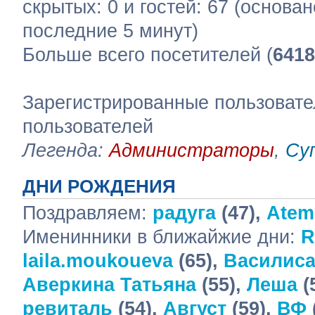
скрытых: 0 и гостей: 67 (основа
последние 5 минут)
Больше всего посетителей (
6418
Зарегистрированные пользовате
пользователей
Легенда:
Администраторы
,
Су
ДНИ РОЖДЕНИЯ
Поздравляем:
радуга
(47),
Atem
Именинники в ближайжие дни:
R
laila.moukoueva
(65),
Василис
Аверкина Татьяна
(55),
Леша
(
ревиталь
(54),
Август
(59),
ВФ