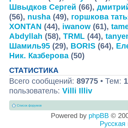
Швыдков Сергей
(66),
дмитри
(56),
nusha
(49),
горшкова тать
XONTAN
(44),
iwanow
(61),
tame
Abdyllah
(58),
TRML
(44),
tany
Шамиль95
(29),
BORIS
(64),
Ел
Ник. Казберова
(50)
СТАТИСТИКА
Всего сообщений:
89775
• Тем:
1
пользователь:
Villi Illiv
Список форумов
Powered by
phpBB
© 200
Русская