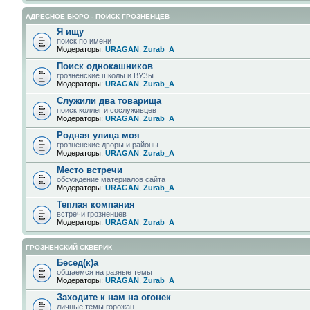
АДРЕСНОЕ БЮРО - ПОИСК ГРОЗНЕНЦЕВ
Я ищу
поиск по имени
Модераторы:
URAGAN
,
Zurab_A
Поиск однокашников
грозненские школы и ВУЗы
Модераторы:
URAGAN
,
Zurab_A
Служили два товарища
поиск коллег и сослуживцев
Модераторы:
URAGAN
,
Zurab_A
Родная улица моя
грозненские дворы и районы
Модераторы:
URAGAN
,
Zurab_A
Место встречи
обсуждение материалов сайта
Модераторы:
URAGAN
,
Zurab_A
Теплая компания
встречи грозненцев
Модераторы:
URAGAN
,
Zurab_A
ГРОЗНЕНСКИЙ СКВЕРИК
Бесед(к)а
общаемся на разные темы
Модераторы:
URAGAN
,
Zurab_A
Заходите к нам на огонек
личные темы горожан