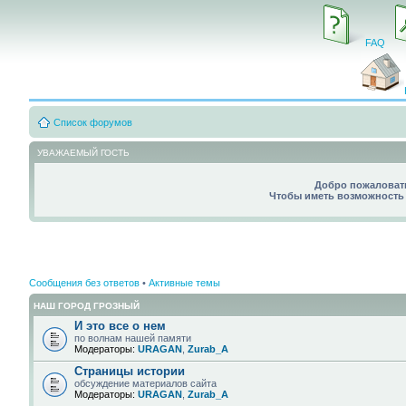
FAQ
Список форумов
УВАЖАЕМЫЙ ГОСТЬ
Добро пожаловать
Чтобы иметь возможность 
Сообщения без ответов
•
Активные темы
НАШ ГОРОД ГРОЗНЫЙ
И это все о нем
по волнам нашей памяти
Модераторы:
URAGAN
,
Zurab_A
Страницы истории
обсуждение материалов сайта
Модераторы:
URAGAN
,
Zurab_A