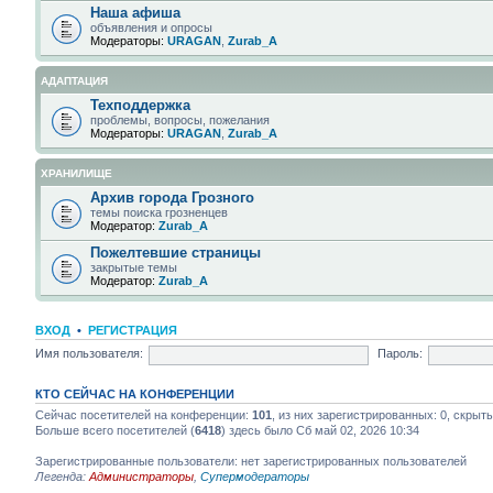
Наша афиша
объявления и опросы
Модераторы:
URAGAN
,
Zurab_A
АДАПТАЦИЯ
Техподдержка
проблемы, вопросы, пожелания
Модераторы:
URAGAN
,
Zurab_A
ХРАНИЛИЩЕ
Архив города Грозного
темы поиска грозненцев
Модератор:
Zurab_A
Пожелтевшие страницы
закрытые темы
Модератор:
Zurab_A
ВХОД
•
РЕГИСТРАЦИЯ
Имя пользователя:
Пароль:
КТО СЕЙЧАС НА КОНФЕРЕНЦИИ
Сейчас посетителей на конференции:
101
, из них зарегистрированных: 0, скрыт
Больше всего посетителей (
6418
) здесь было Сб май 02, 2026 10:34
Зарегистрированные пользователи: нет зарегистрированных пользователей
Легенда:
Администраторы
,
Супермодераторы