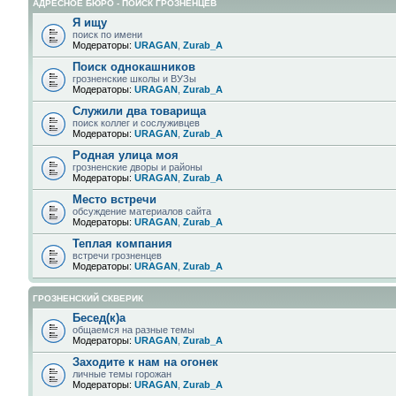
АДРЕСНОЕ БЮРО - ПОИСК ГРОЗНЕНЦЕВ
Я ищу
поиск по имени
Модераторы:
URAGAN
,
Zurab_A
Поиск однокашников
грозненские школы и ВУЗы
Модераторы:
URAGAN
,
Zurab_A
Служили два товарища
поиск коллег и сослуживцев
Модераторы:
URAGAN
,
Zurab_A
Родная улица моя
грозненские дворы и районы
Модераторы:
URAGAN
,
Zurab_A
Место встречи
обсуждение материалов сайта
Модераторы:
URAGAN
,
Zurab_A
Теплая компания
встречи грозненцев
Модераторы:
URAGAN
,
Zurab_A
ГРОЗНЕНСКИЙ СКВЕРИК
Бесед(к)а
общаемся на разные темы
Модераторы:
URAGAN
,
Zurab_A
Заходите к нам на огонек
личные темы горожан
Модераторы:
URAGAN
,
Zurab_A