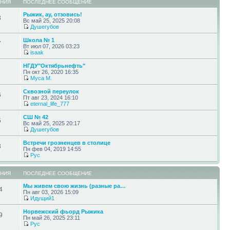
НИЯ
ПОСЛЕДНЕЕ СООБЩЕНИЕ
Рыжик, ау, отзовись!
3
Вс май 25, 2025 20:08
Душегубов
Школа № 1
7
Вт июл 07, 2026 03:23
isaak
НГДУ"Октябрьнефть"
Пн окт 26, 2020 16:35
Муса М.
Сквозной переулок
6
Пт авг 23, 2024 16:10
eternal_life_777
СШ № 42
5
Вс май 25, 2025 20:17
Душегубов
Встречи грозненцев в столице
3
Пн фев 04, 2019 14:55
Pyc
НИЯ
ПОСЛЕДНЕЕ СООБЩЕНИЕ
Мы живем свою жизнь (разные ра…
4
Пн авг 03, 2026 15:09
Идущий1
Норвежский фьорд Рыжика
9
Пн май 26, 2025 23:11
Pyc