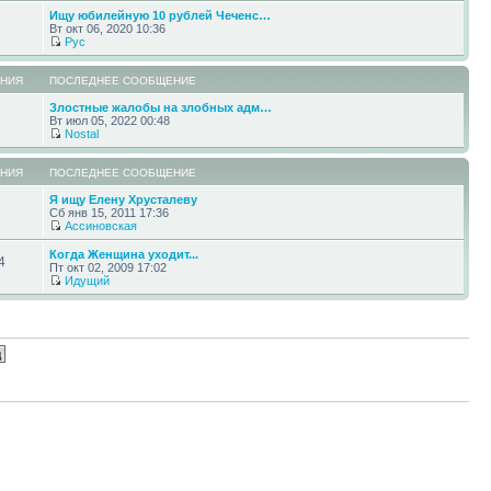
Ищу юбилейную 10 рублей Чеченс…
Вт окт 06, 2020 10:36
Pyc
НИЯ
ПОСЛЕДНЕЕ СООБЩЕНИЕ
Злостные жалобы на злобных адм…
Вт июл 05, 2022 00:48
Nostal
НИЯ
ПОСЛЕДНЕЕ СООБЩЕНИЕ
Я ищу Елену Хрусталеву
Сб янв 15, 2011 17:36
Ассиновская
Когда Женщина уходит...
4
Пт окт 02, 2009 17:02
Идущий