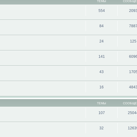
ТЕМЫ
СООБЩЕ
554
209
84
788
24
125
141
609
43
170
16
484
ТЕМЫ
СООБЩЕ
107
2504
32
1263