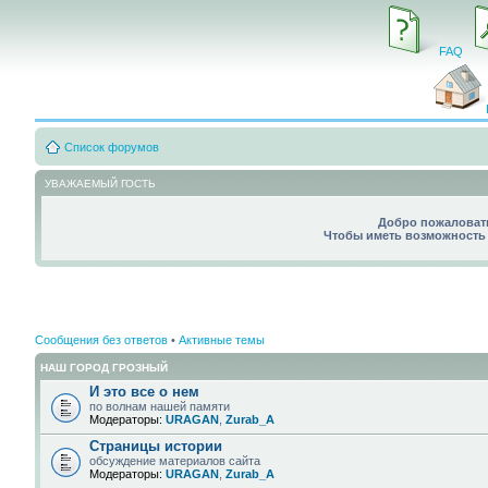
FAQ
Список форумов
УВАЖАЕМЫЙ ГОСТЬ
Добро пожаловать
Чтобы иметь возможность 
Сообщения без ответов
•
Активные темы
НАШ ГОРОД ГРОЗНЫЙ
И это все о нем
по волнам нашей памяти
Модераторы:
URAGAN
,
Zurab_A
Страницы истории
обсуждение материалов сайта
Модераторы:
URAGAN
,
Zurab_A