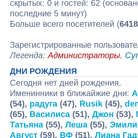
скрытых: 0 и гостей: 62 (основа
последние 5 минут)
Больше всего посетителей (
6418
Зарегистрированные пользоват
Легенда:
Администраторы
,
Су
ДНИ РОЖДЕНИЯ
Сегодня нет дней рождения.
Именинники в ближайжие дни:
A
(54),
радуга
(47),
Rusik
(45),
de
(65),
Василиса
(51),
Джон
(53),
Татьяна
(55),
Леша
(55),
Эмили
Август
(59),
ВФ
(51),
Лиана Гад