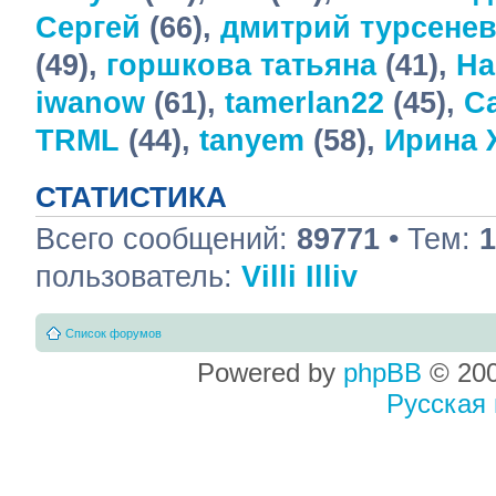
Сергей
(66),
дмитрий турсене
(49),
горшкова татьяна
(41),
H
iwanow
(61),
tamerlan22
(45),
С
TRML
(44),
tanyem
(58),
Ирина 
СТАТИСТИКА
Всего сообщений:
89771
• Тем:
1
пользователь:
Villi Illiv
Список форумов
Powered by
phpBB
© 200
Русская