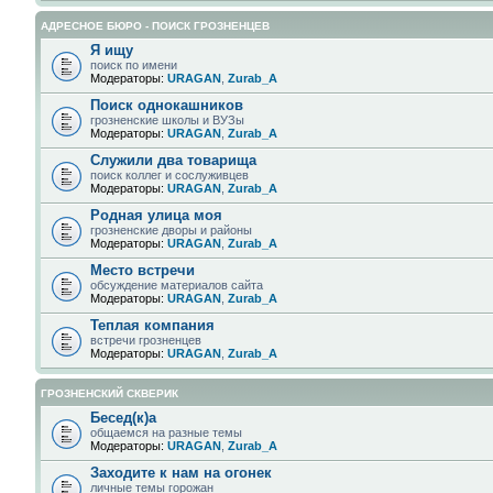
АДРЕСНОЕ БЮРО - ПОИСК ГРОЗНЕНЦЕВ
Я ищу
поиск по имени
Модераторы:
URAGAN
,
Zurab_A
Поиск однокашников
грозненские школы и ВУЗы
Модераторы:
URAGAN
,
Zurab_A
Служили два товарища
поиск коллег и сослуживцев
Модераторы:
URAGAN
,
Zurab_A
Родная улица моя
грозненские дворы и районы
Модераторы:
URAGAN
,
Zurab_A
Место встречи
обсуждение материалов сайта
Модераторы:
URAGAN
,
Zurab_A
Теплая компания
встречи грозненцев
Модераторы:
URAGAN
,
Zurab_A
ГРОЗНЕНСКИЙ СКВЕРИК
Бесед(к)а
общаемся на разные темы
Модераторы:
URAGAN
,
Zurab_A
Заходите к нам на огонек
личные темы горожан