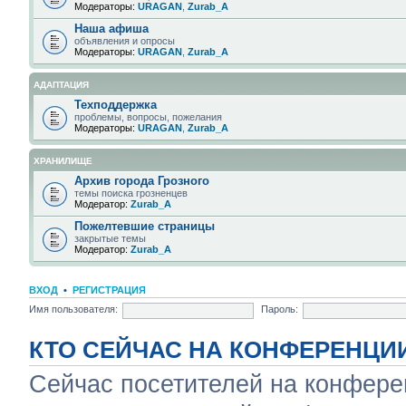
Модераторы:
URAGAN
,
Zurab_A
Наша афиша
объявления и опросы
Модераторы:
URAGAN
,
Zurab_A
АДАПТАЦИЯ
Техподдержка
проблемы, вопросы, пожелания
Модераторы:
URAGAN
,
Zurab_A
ХРАНИЛИЩЕ
Архив города Грозного
темы поиска грозненцев
Модератор:
Zurab_A
Пожелтевшие страницы
закрытые темы
Модератор:
Zurab_A
ВХОД
•
РЕГИСТРАЦИЯ
Имя пользователя:
Пароль:
КТО СЕЙЧАС НА КОНФЕРЕНЦИ
Сейчас посетителей на конфер