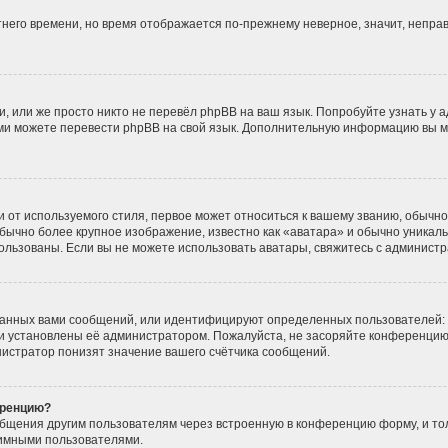
етнего времени, но время отображается по-прежнему неверное, значит, непр
, или же просто никто не перевёл phpBB на ваш язык. Попробуйте узнать у 
 сами можете перевести phpBB на свой язык. Дополнительную информацию вы 
от используемого стиля, первое может относиться к вашему званию, обычно э
бычно более крупное изображение, известно как «аватара» и обычно уникаль
использованы. Если вы не можете использовать аватары, свяжитесь с админис
данных вами сообщений, или идентифицируют определенных пользователей: 
и установлены её администратором. Пожалуйста, не засоряйте конференцию
истратор понизят значение вашего счётчика сообщений.
еренцию?
общения другим пользователям через встроенную в конференцию форму, и то
нимными пользователями.