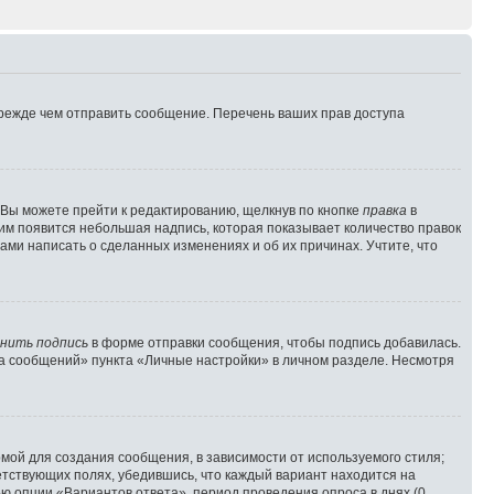
прежде чем отправить сообщение. Перечень ваших прав доступа
 Вы можете прейти к редактированию, щелкнув по кнопке
правка
в
ним появится небольшая надпись, которая показывает количество правок
ами написать о сделанных изменениях и об их причинах. Учтите, что
нить подпись
в форме отправки сообщения, чтобы подпись добавилась.
а сообщений» пункта «Личные настройки» в личном разделе. Несмотря
мой для создания сообщения, в зависимости от используемого стиля;
ветствующих полях, убедившись, что каждый вариант находится на
ью опции «Вариантов ответа», период проведения опроса в днях (0