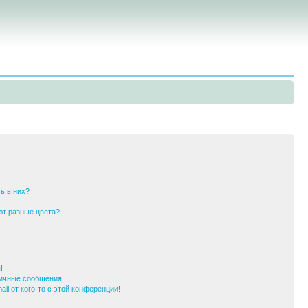
ь в них?
ют разные цвета?
!
ичные сообщения!
il от кого-то с этой конференции!