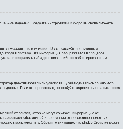
у
Забыли пароль?
. Следуйте инструкциям, и скоро вы снова сможете
и вы указали, что вам менее 13 лет, следуйте полученным
до входа в систему. Эта информация отображается в процессе
 указали неправильный адрес email, либо он заблокирован спам-
стратор деактивировал или удалил вашу учётную запись по каким-то
зы данных. Если это произошло, попробуйте зарегистрироваться снова
 требующий от сайтов, которые могут собирать информацию от
куны разрешают сбор личной информации от несовершеннолетних
помощью к юрисконсульту. Обратите внимание, что phpBB Group не может