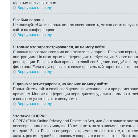
скрытым пользователем.
Вернуться к началу
Я забыл пароль!
Не паникуйте! Хотя пароль нельзя восстановить, можно легко получи
войти на конференцию.
Вернуться к началу
Я только что зарегистрировался, но не могу войти!
Сначала проверьте свои имя пользователя и пароль. Если они верны,
инструкциям. На некоторых конференциях требуется, чтобы все новы
регистрации. Если вам был прислано email-сообщение, следуйте полу
фильтром. Если вы уверены, что ввели правильный адрес email, попр
Вернуться к началу
Я давно зарегистрирован, но больше не могу войти!
Попытайтесь найти email-сообщение, присланное вам при регистрации
причинам. Многие конференции периодически удаляют пользователей
и активнее участвовать в дискуссиях.
Вернуться к началу
Что такое COPPA?
COPPA (Child Online Privacy and Protection Act), или Акт о защите ч
несовершеннолетних младше 13 лет, иметь на это письменное согла
младше 13 лет. Если вы не уверены, применимо ли это к вам, как к 
давать рекомендаций по правовым вопросам и не является объектом 