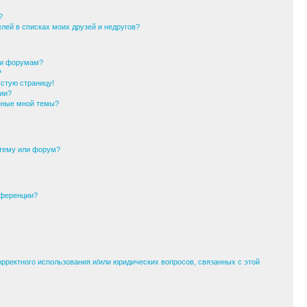
?
елей в списках моих друзей и недругов?
ли форумам?
?
устую страницу!
ии?
анные мной темы?
 тему или форум?
нференции?
орректного использования и/или юридических вопросов, связанных с этой