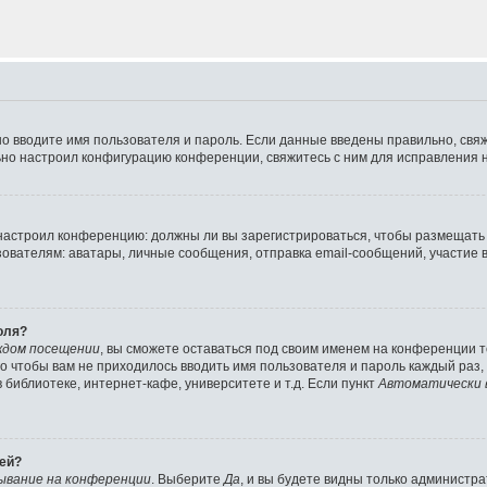
но вводите имя пользователя и пароль. Если данные введены правильно, свя
ьно настроил конфигурацию конференции, свяжитесь с ним для исправления н
р настроил конференцию: должны ли вы зарегистрироваться, чтобы размещать
телям: аватары, личные сообщения, отправка email-сообщений, участие в гру
оля?
ждом посещении
, вы сможете оставаться под своим именем на конференции т
ого чтобы вам не приходилось вводить имя пользователя и пароль каждый раз
библиотеке, интернет-кафе, университете и т.д. Если пункт
Автоматически 
лей?
ывание на конференции
. Выберите
Да
, и вы будете видны только администр