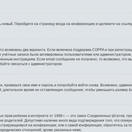
ть новый. Перейдите на страницу входа на конференцию и щелкните на ссылк
 то возможны два варианта. Если включена поддержка COPPA и при регистраци
е учётные записи были активированы пользователями или администратором 
ченным инструкциям. Если email-сообщение не получено, то возможно, что вы
обуйте связаться с администратором.
, проверьте свои имя и пароль и попробуйте войти снова. Возможно, админи
, длительное время не оставляющих сообщения, чтобы уменьшить размер ба
астных прав ребенка в интернете от 1998 г. — это закон Соединенных Штатов,
сие родителей. Допустимо наличие иного вида подтверждения того, что опе
регистрирующемуся на конференции, или к самой конференции, обратитесь за 
юридических отношений, кроме указанных ниже.