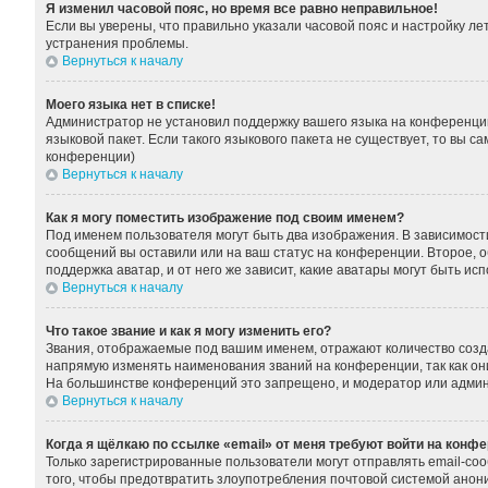
Я изменил часовой пояс, но время все равно неправильное!
Если вы уверены, что правильно указали часовой пояс и настройку л
устранения проблемы.
Вернуться к началу
Моего языка нет в списке!
Администратор не установил поддержку вашего языка на конференции
языковой пакет. Если такого языкового пакета не существует, то вы
конференции)
Вернуться к началу
Как я могу поместить изображение под своим именем?
Под именем пользователя могут быть два изображения. В зависимости 
сообщений вы оставили или на ваш статус на конференции. Второе, о
поддержка аватар, и от него же зависит, какие аватары могут быть 
Вернуться к началу
Что такое звание и как я могу изменить его?
Звания, отображаемые под вашим именем, отражают количество соз
напрямую изменять наименования званий на конференции, так как он
На большинстве конференций это запрещено, и модератор или админ
Вернуться к началу
Когда я щёлкаю по ссылке «email» от меня требуют войти на конф
Только зарегистрированные пользователи могут отправлять email-со
того, чтобы предотвратить злоупотребления почтовой системой ано