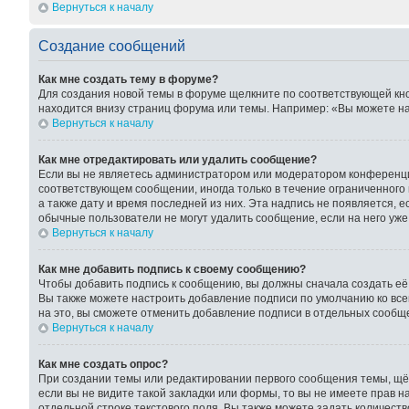
Вернуться к началу
Создание сообщений
Как мне создать тему в форуме?
Для создания новой темы в форуме щелкните по соответствующей кно
находится внизу страниц форума или темы. Например: «Вы можете нач
Вернуться к началу
Как мне отредактировать или удалить сообщение?
Если вы не являетесь администратором или модератором конференции
соответствующем сообщении, иногда только в течение ограниченного 
а также дату и время последней из них. Эта надпись не появляется, 
обычные пользователи не могут удалить сообщение, если на него уже 
Вернуться к началу
Как мне добавить подпись к своему сообщению?
Чтобы добавить подпись к сообщению, вы должны сначала создать её
Вы также можете настроить добавление подписи по умолчанию ко вс
на это, вы сможете отменить добавление подписи в отдельных сообщ
Вернуться к началу
Как мне создать опрос?
При создании темы или редактировании первого сообщения темы, щё
если вы не видите такой закладки или формы, то вы не имеете прав н
отдельной строке текстового поля. Вы также можете задать количест