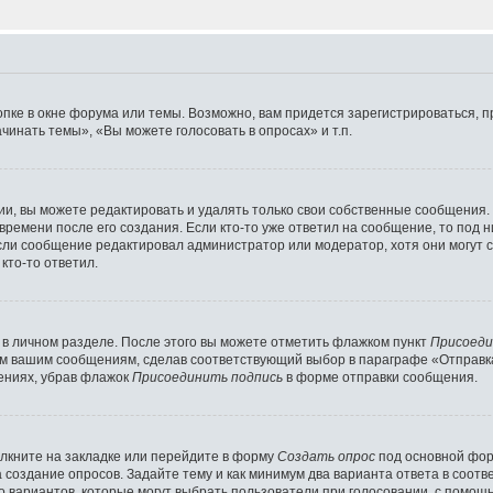
пке в окне форума или темы. Возможно, вам придется зарегистрироваться, 
инать темы», «Вы можете голосовать в опросах» и т.п.
, вы можете редактировать и удалять только свои собственные сообщения.
времени после его создания. Если кто-то уже ответил на сообщение, то под 
если сообщение редактировал администратор или модератор, хотя они могут с
кто-то ответил.
 в личном разделе. После этого вы можете отметить флажком пункт
Присоеди
ем вашим сообщениям, сделав соответствующий выбор в параграфе «Отправк
ениях, убрав флажок
Присоединить подпись
в форме отправки сообщения.
лкните на закладке или перейдите в форму
Создать опрос
под основной фор
а создание опросов. Задайте тему и как минимум два варианта ответа в соот
во вариантов, которые могут выбрать пользователи при голосовании, с помощ