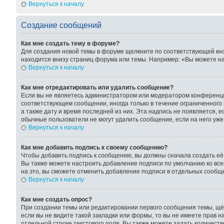
Вернуться к началу
Создание сообщений
Как мне создать тему в форуме?
Для создания новой темы в форуме щелкните по соответствующей кно
находится внизу страниц форума или темы. Например: «Вы можете нач
Вернуться к началу
Как мне отредактировать или удалить сообщение?
Если вы не являетесь администратором или модератором конференции
соответствующем сообщении, иногда только в течение ограниченного 
а также дату и время последней из них. Эта надпись не появляется, 
обычные пользователи не могут удалить сообщение, если на него уже 
Вернуться к началу
Как мне добавить подпись к своему сообщению?
Чтобы добавить подпись к сообщению, вы должны сначала создать её
Вы также можете настроить добавление подписи по умолчанию ко вс
на это, вы сможете отменить добавление подписи в отдельных сообщ
Вернуться к началу
Как мне создать опрос?
При создании темы или редактировании первого сообщения темы, щё
если вы не видите такой закладки или формы, то вы не имеете прав н
отдельной строке текстового поля. Вы также можете задать количест