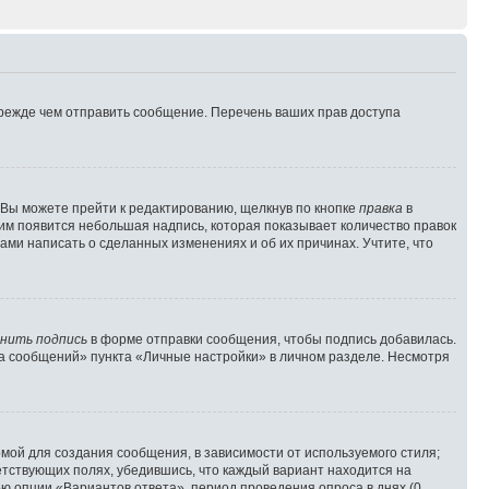
прежде чем отправить сообщение. Перечень ваших прав доступа
 Вы можете прейти к редактированию, щелкнув по кнопке
правка
в
ним появится небольшая надпись, которая показывает количество правок
ами написать о сделанных изменениях и об их причинах. Учтите, что
нить подпись
в форме отправки сообщения, чтобы подпись добавилась.
а сообщений» пункта «Личные настройки» в личном разделе. Несмотря
мой для создания сообщения, в зависимости от используемого стиля;
ветствующих полях, убедившись, что каждый вариант находится на
ью опции «Вариантов ответа», период проведения опроса в днях (0