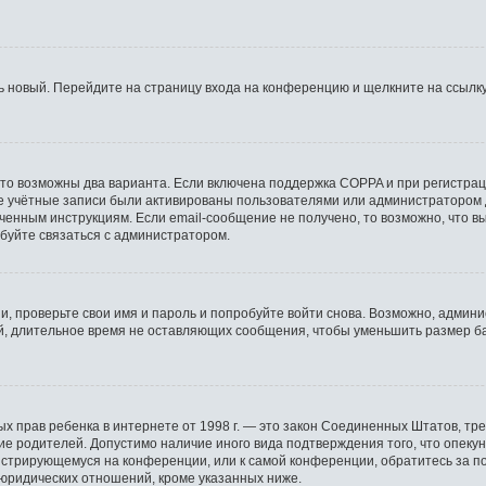
ть новый. Перейдите на страницу входа на конференцию и щелкните на ссылк
 то возможны два варианта. Если включена поддержка COPPA и при регистраци
е учётные записи были активированы пользователями или администратором 
ченным инструкциям. Если email-сообщение не получено, то возможно, что вы
обуйте связаться с администратором.
, проверьте свои имя и пароль и попробуйте войти снова. Возможно, админи
, длительное время не оставляющих сообщения, чтобы уменьшить размер ба
астных прав ребенка в интернете от 1998 г. — это закон Соединенных Штатов,
сие родителей. Допустимо наличие иного вида подтверждения того, что опе
регистрирующемуся на конференции, или к самой конференции, обратитесь за 
юридических отношений, кроме указанных ниже.