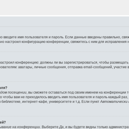
но вводите имя пользователя и пароль. Если данные введены правильно, свя
ьно настроил конфигурацию конференции, свяжитесь с ним для исправления н
р настроил конференцию: должны ли вы зарегистрироваться, чтобы размещать
телям: аватары, личные сообщения, отправка email-сообщений, участие в гру
оля?
ждом посещении
, вы сможете оставаться под своим именем на конференции т
ого чтобы вам не приходилось вводить имя пользователя и пароль каждый раз
библиотеке, интернет-кафе, университете и т.д. Если пункт
Автоматически 
лей?
ывание на конференции
. Выберите
Да
, и вы будете видны только администр