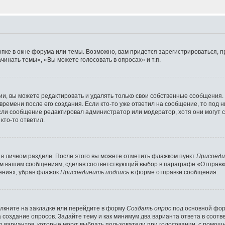
пке в окне форума или темы. Возможно, вам придется зарегистрироваться, 
инать темы», «Вы можете голосовать в опросах» и т.п.
, вы можете редактировать и удалять только свои собственные сообщения.
времени после его создания. Если кто-то уже ответил на сообщение, то под 
если сообщение редактировал администратор или модератор, хотя они могут с
кто-то ответил.
 в личном разделе. После этого вы можете отметить флажком пункт
Присоеди
ем вашим сообщениям, сделав соответствующий выбор в параграфе «Отправк
ениях, убрав флажок
Присоединить подпись
в форме отправки сообщения.
лкните на закладке или перейдите в форму
Создать опрос
под основной фор
а создание опросов. Задайте тему и как минимум два варианта ответа в соот
во вариантов, которые могут выбрать пользователи при голосовании, с помощ