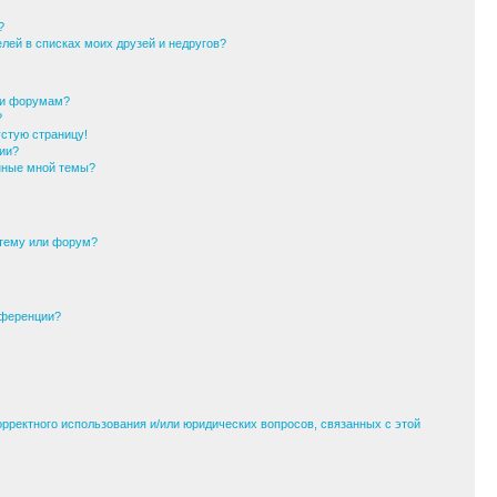
?
елей в списках моих друзей и недругов?
ли форумам?
?
устую страницу!
ии?
анные мной темы?
 тему или форум?
нференции?
орректного использования и/или юридических вопросов, связанных с этой