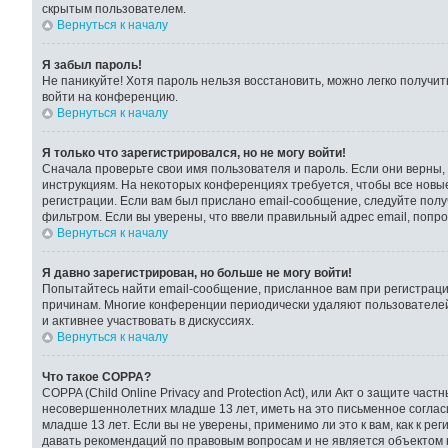
скрытым пользователем.
Вернуться к началу
Я забыл пароль!
Не паникуйте! Хотя пароль нельзя восстановить, можно легко получи
войти на конференцию.
Вернуться к началу
Я только что зарегистрировался, но не могу войти!
Сначала проверьте свои имя пользователя и пароль. Если они верны,
инструкциям. На некоторых конференциях требуется, чтобы все новы
регистрации. Если вам был прислано email-сообщение, следуйте полу
фильтром. Если вы уверены, что ввели правильный адрес email, попр
Вернуться к началу
Я давно зарегистрирован, но больше не могу войти!
Попытайтесь найти email-сообщение, присланное вам при регистрации
причинам. Многие конференции периодически удаляют пользователей
и активнее участвовать в дискуссиях.
Вернуться к началу
Что такое COPPA?
COPPA (Child Online Privacy and Protection Act), или Акт о защите ч
несовершеннолетних младше 13 лет, иметь на это письменное согла
младше 13 лет. Если вы не уверены, применимо ли это к вам, как к 
давать рекомендаций по правовым вопросам и не является объектом 