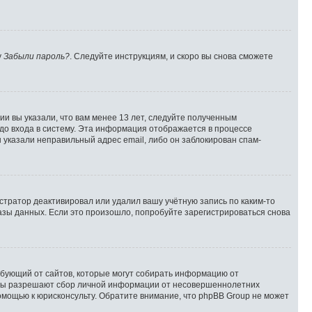
у
Забыли пароль?
. Следуйте инструкциям, и скоро вы снова сможете
и вы указали, что вам менее 13 лет, следуйте полученным
до входа в систему. Эта информация отображается в процессе
 указали неправильный адрес email, либо он заблокирован спам-
стратор деактивировал или удалил вашу учётную запись по каким-то
зы данных. Если это произошло, попробуйте зарегистрироваться снова
 требующий от сайтов, которые могут собирать информацию от
куны разрешают сбор личной информации от несовершеннолетних
помощью к юрисконсульту. Обратите внимание, что phpBB Group не может