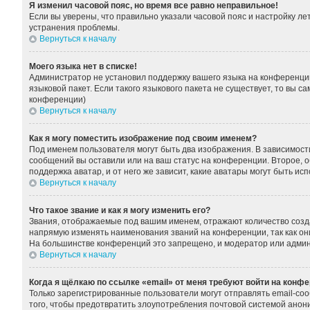
Я изменил часовой пояс, но время все равно неправильное!
Если вы уверены, что правильно указали часовой пояс и настройку л
устранения проблемы.
Вернуться к началу
Моего языка нет в списке!
Администратор не установил поддержку вашего языка на конференции
языковой пакет. Если такого языкового пакета не существует, то вы
конференции)
Вернуться к началу
Как я могу поместить изображение под своим именем?
Под именем пользователя могут быть два изображения. В зависимости 
сообщений вы оставили или на ваш статус на конференции. Второе, о
поддержка аватар, и от него же зависит, какие аватары могут быть 
Вернуться к началу
Что такое звание и как я могу изменить его?
Звания, отображаемые под вашим именем, отражают количество соз
напрямую изменять наименования званий на конференции, так как он
На большинстве конференций это запрещено, и модератор или админ
Вернуться к началу
Когда я щёлкаю по ссылке «email» от меня требуют войти на конф
Только зарегистрированные пользователи могут отправлять email-со
того, чтобы предотвратить злоупотребления почтовой системой ано