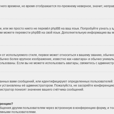
етнего времени, но время отображается по-прежнему неверное, значит, непр
, или же просто никто не перевёл phpBB на ваш язык. Попробуйте узнать у 
 сами можете перевести phpBB на свой язык. Дополнительную информацию вы 
от используемого стиля, первое может относиться к вашему званию, обычно э
бычно более крупное изображение, известно как «аватара» и обычно уникаль
использованы. Если вы не можете использовать аватары, свяжитесь с админис
данных вами сообщений, или идентифицируют определенных пользователей: 
и установлены её администратором. Пожалуйста, не засоряйте конференцию
истратор понизят значение вашего счётчика сообщений.
еренцию?
общения другим пользователям через встроенную в конференцию форму, и то
нимными пользователями.