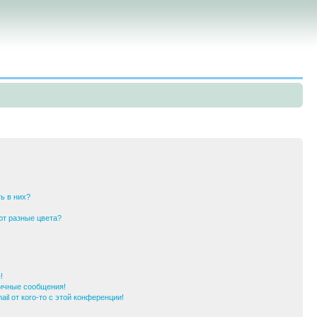
ь в них?
ют разные цвета?
!
ичные сообщения!
il от кого-то с этой конференции!